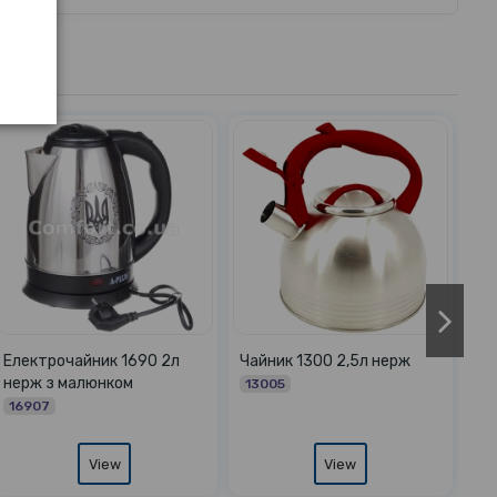
8 2л
Чайник 1237 3,0л троянди
Чайник 1386 3,2л білий
чорною смужкою УЦІН
12374
ДЕФЕКТ ПОКРИТТЯ
13869
View
View