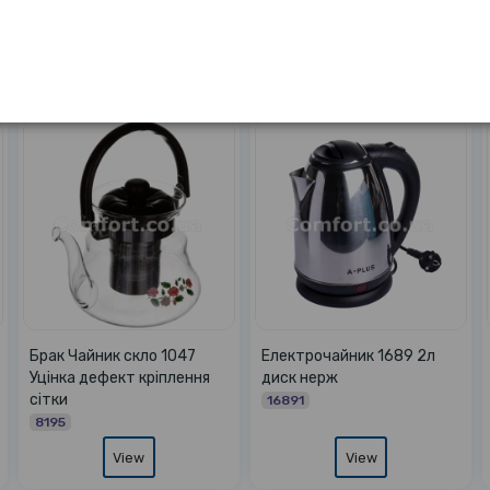
5л нерж
Чайник скло 1042 Уцінка
Електрочайник 168
надбитий носик
диск помаранчевий
3680
16884
View
View