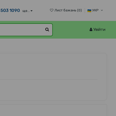
 503 1090
Лист бажань (
0
)
УКР
ще...
Увійти