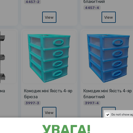
блакитний
4457-2
4457-4
View
View
яма
Комодик міні Якість 4-яр
Комодик міні Якість 4-яр
бірюза
блакитний
3997-3
3997-4
View
View
Do not show a
УВАГА!