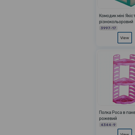
Комодик міні Якіс
різнокольоровий
3997-17
View
Полка Роса в паке
рожевий
4344-9
View