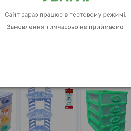
Сайт зараз працює в тестовому режимі.
Замовлення тимчасово не приймаємо.
ть 4-яр
Комодик міні Якість 4-яр
Комодик міні Якість 3-яр
бежево-коричневий
білий
3997-18
3996-2
View
View