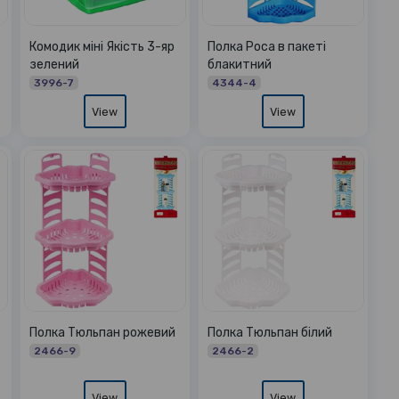
Комодик міні Якість 3-яр
Полка Роса в пакеті
зелений
блакитний
3996-7
4344-4
View
View
Полка Тюльпан рожевий
Полка Тюльпан білий
2466-9
2466-2
View
View