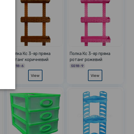
Полка Кс 3-яр пряма
Полка Кс 3-яр пряма
ротанг коричневий
ротанг рожевий
5518-6
5518-9
View
View