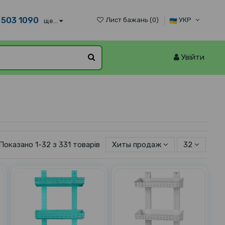
 503 1090
Лист бажань (
0
)
УКР
ще...
Увійти
Показано 1-32 з 331 товарів
Хиты продаж
32