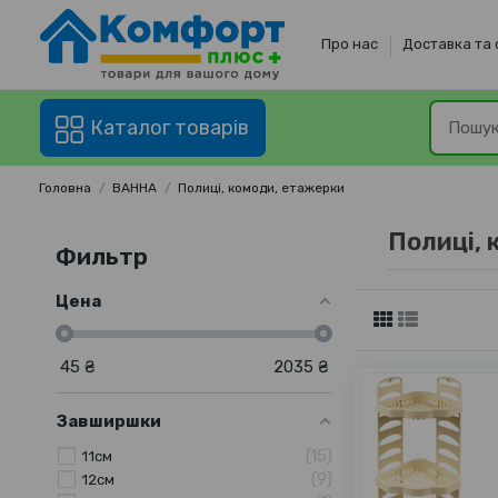
Про нас
Доставка та
Каталог товарів
Головна
ВАННА
Полиці, комоди, етажерки
Полиці, 
Фильтр
Цена
45
₴
2035
₴
Завширшки
15
11см
9
12см