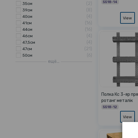
5518-14
2
35см
8
39см
4
40см
View
16
41см
16
44см
4
46см
4
47,5см
21
47см
6
50см
ещё...
Полка Кс 3-яр пр
ротанг металік
5518-12
View