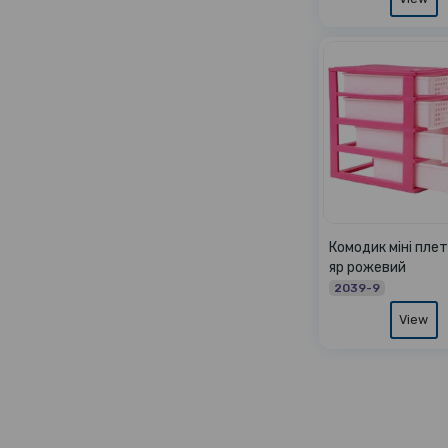
Комодик міні плет
яр рожевий
2039-9
View