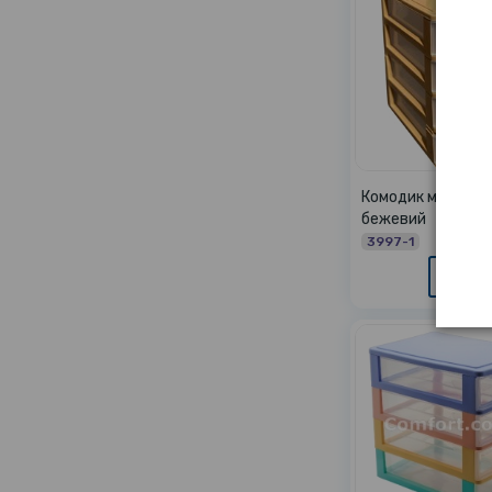
Комодик міні Якіс
бежевий
3997-1
View