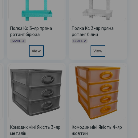
Полка Кс 3-яр пряма
Полка Кс 3-яр пряма
ротанг бірюза
ротанг білий
5518-3
5518-2
View
View
Комодик міні Якість 3-яр
Комодик міні Якість 4-яр
металік
жовтий