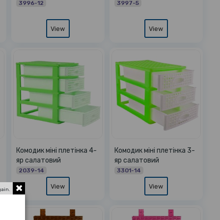
3996-12
3997-5
View
View
Комодик міні плетінка 4-
Комодик міні плетінка 3-
яр салатовий
яр салатовий
2039-14
3301-14
View
View
gain.