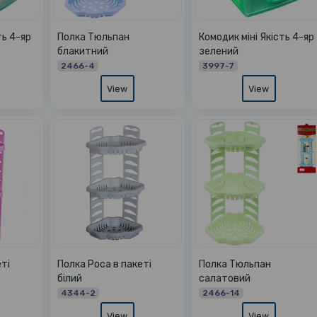
ть 4-яр
Полка Тюльпан
Комодик міні Якість 4-яр
блакитний
зелений
2466-4
3997-7
View
View
ті
Полка Роса в пакеті
Полка Тюльпан
білий
салатовий
4344-2
2466-14
View
View