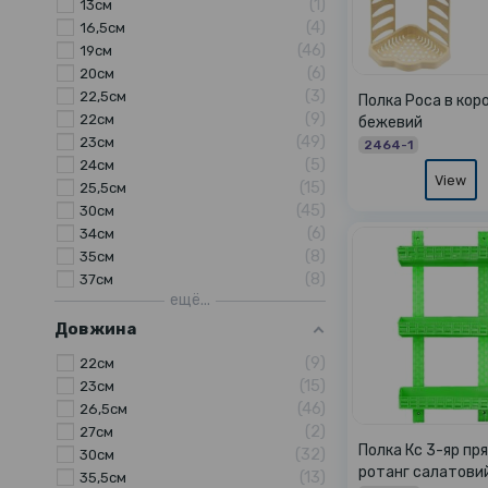
1
13см
4
16,5см
46
19см
6
20см
3
22,5см
Полка Роса в кор
9
22см
бежевий
49
23см
2464-1
5
24см
View
15
25,5см
45
30см
6
34см
8
35см
8
37см
ещё...
Довжина
9
22см
15
23см
46
26,5см
2
27см
Полка Кс 3-яр пр
32
30см
ротанг салатови
13
35,5см