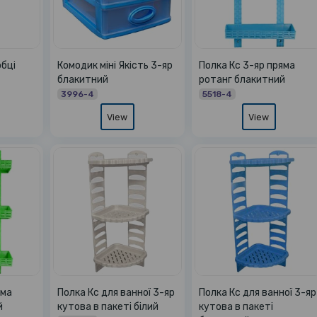
обці
Комодик міні Якість 3-яр
Полка Кс 3-яр пряма
блакитний
ротанг блакитний
3996-4
5518-4
View
View
яма
Полка Кс для ванної 3-яр
Полка Кс для ванної 3-яр
й
кутова в пакеті білий
кутова в пакеті