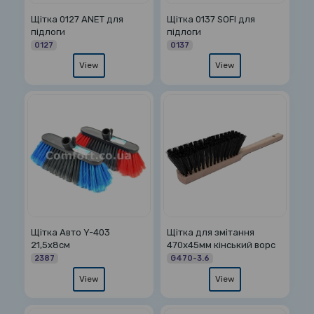
Щітка 0127 ANET для
Щітка 0137 SOFI для
підлоги
підлоги
0127
0137
View
View
Щітка Авто Y-403
Щітка для змітання
21,5х8см
470х45мм кінський ворс
2387
G470-3.6
View
View