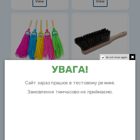
View
View
Do not show again.
УВАГА!
Мітла пластикова кругла
Щітка 1.2 для змітання
MAN 5-рядна з
щетина 55мм 280х40мм
Сайт зараз працює в тестовому режимі.
дерев'яним держаком
дерев'яна основа з
Замовлення тимчасово не приймаємо.
ручкою
1635
8309
View
View