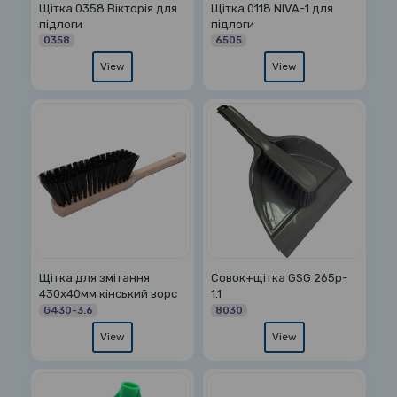
Щітка 0358 Вікторія для
Щітка 0118 NIVA-1 для
підлоги
підлоги
0358
6505
View
View
Щітка для змітання
Совок+щітка GSG 265p-
430х40мм кінський ворс
1.1
G430-3.6
8030
View
View