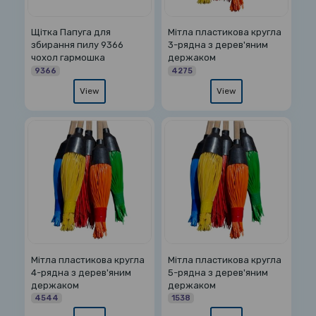
Щітка Папуга для
Мітла пластикова кругла
збирання пилу 9366
3-рядна з дерев'яним
чохол гармошка
держаком
9366
4275
View
View
Мітла пластикова кругла
Мітла пластикова кругла
4-рядна з дерев'яним
5-рядна з дерев'яним
держаком
держаком
4544
1538