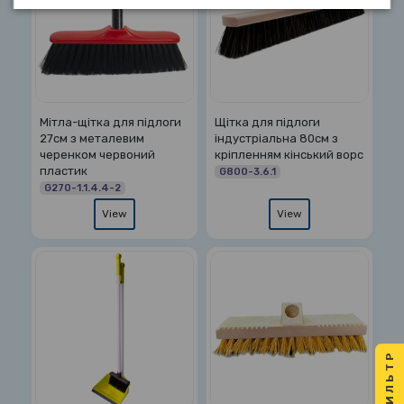
Мітла-щітка для підлоги
Щітка для підлоги
27см з металевим
індустріальна 80см з
черенком червоний
кріпленням кінський ворс
пластик
G800-3.6.1
G270-1.1.4.4-2
View
View
ФИЛЬТР