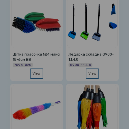
Щітка прасочка №4 максі
Ледарка складна G900-
15-6см ВВ
1.1.4.8
7594-020
G900-1.1.4.8
View
View