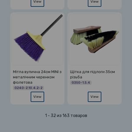
View
View
Мітла вулична 24см MINI з
Щітка для підлоги 35см
металічним черенком
різьба
фіолетова
G350-1.5.4
G240-2.10.4.2-2
View
View
1 - 32 из 163 товаров