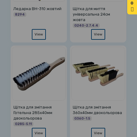
Ледарка ВН-310 жовтий
Щітка для миття
універсальна 24см
8294
жовта
G240-2.7.4.4
View
View
Щітка для змітання
Щітка для змітання
Готельна 285х40мм
360х40мм двокольорова
двокольорова
G360-1.5
G285-5.11
View
View