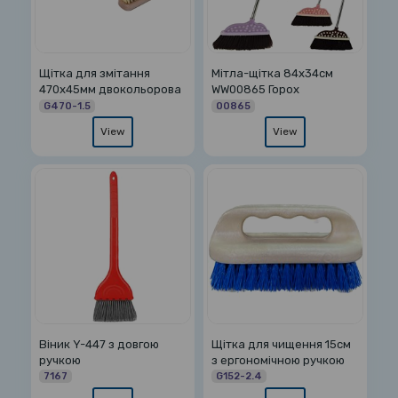
Щітка для змітання
Мітла-щітка 84х34см
470х45мм двокольорова
WW00865 Горох
G470-1.5
00865
View
View
Віник Y-447 з довгою
Щітка для чищення 15см
ручкою
з ергономічною ручкою
7167
G152-2.4