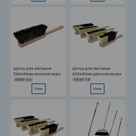
Щітка для змітання
Щітка для змітання
360х40мм кінський ворс
430х40мм двокольорова
G360-3.6
G430-1.5
View
View