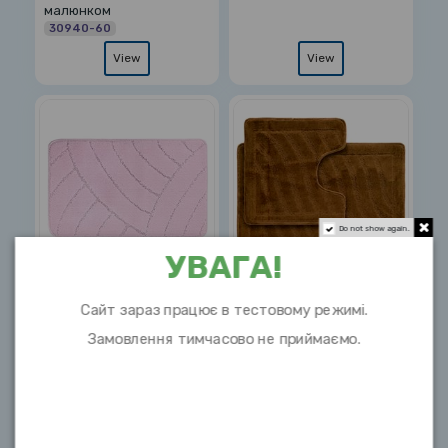
малюнком
30940-60
View
View
Do not show again.
УВАГА!
Килимок 1-й 55х90
Килимок 2-й 60х100
Сайт зараз працює в тестовому режимі.
Туреччина пудра
турция коричневий
2865
1889
Замовлення тимчасово не приймаємо.
View
View