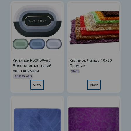
Килимок R30939-60
Килимок Лапша 40х60
Вологопоглинаючий
Преміум
овал 40х60см
1168
30939-60
View
View