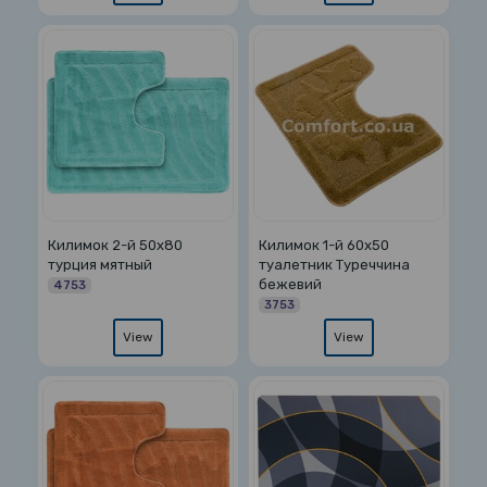
Килимок 2-й 50х80
Килимок 1-й 60х50
турция мятный
туалетник Туреччина
бежевий
4753
3753
View
View