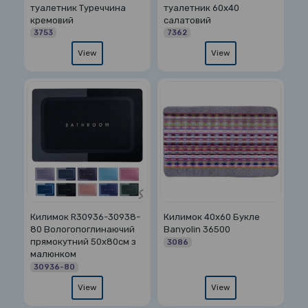
туалетник Туреччина
туалетник 60х40
кремовий
салатовий
3753
7362
View
View
Килимок R30936-30938-
Килимок 40х60 Букле
80 Вологопоглинаючий
Banyolin 36500
прямокутний 50x80см з
3086
малюнком
30936-80
View
View