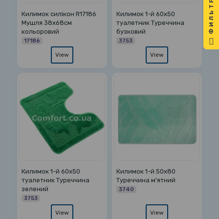
ФИЛЬТР
Килимок силікон R17186
Килимок 1-й 60х50
Мушля 38х68см
туалетник Туреччина
кольоровий
бузковий
17186
3753
View
View
Килимок 1-й 60х50
Килимок 1-й 50х80
туалетник Туреччина
Туреччина м'ятний
зелений
3740
3753
View
View