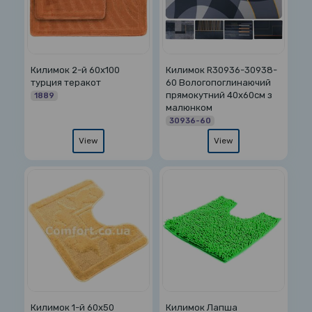
Килимок 2-й 60х100
Килимок R30936-30938-
турция теракот
60 Вологопоглинаючий
прямокутний 40х60см з
1889
малюнком
30936-60
View
View
Килимок 1-й 60х50
Килимок Лапша