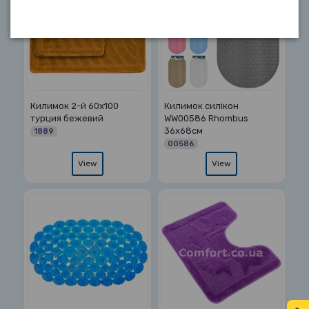
Килимок 2-й 60х100
Килимок силікон
турция бежевий
WW00586 Rhombus
36х68см
1889
00586
View
View