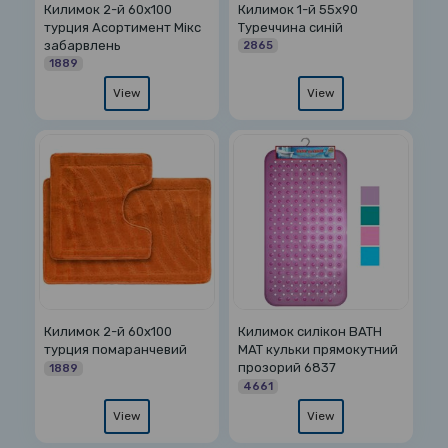
Килимок 2-й 60х100
Килимок 1-й 55х90
турция Асортимент Мікс
Туреччина синій
забарвлень
2865
1889
View
View
Килимок 2-й 60х100
Килимок силікон BATH
турция помаранчевий
MAT кульки прямокутний
прозорий 6837
1889
4661
View
View