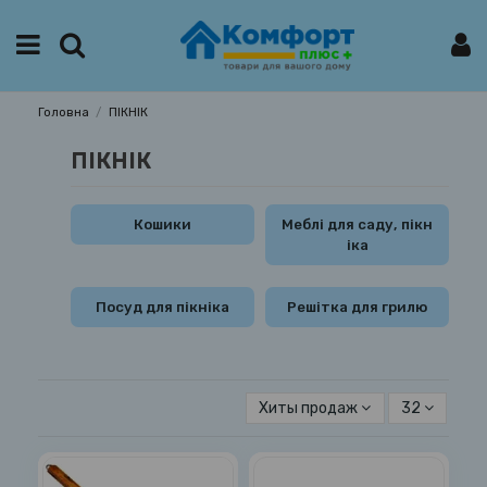
Головна
ПІКНІК
ПІКНІК
Кошики
Меблі для саду, пікн
іка
Посуд для пікніка
Решітка для грилю
Хиты продаж
32