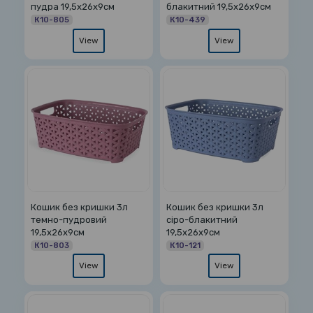
пудра 19,5х26х9см
блакитний 19,5х26х9см
К10-805
К10-439
View
View
Кошик без кришки 3л
Кошик без кришки 3л
темно-пудровий
сіро-блакитний
19,5х26х9см
19,5х26х9см
К10-803
К10-121
View
View