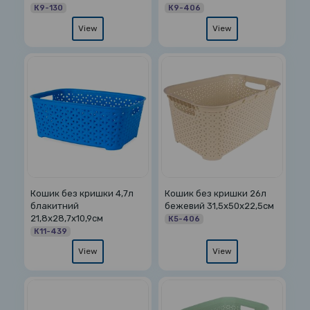
К9-130
К9-406
View
View
Кошик без кришки 4,7л
Кошик без кришки 26л
блакитний
бежевий 31,5х50х22,5см
21,8х28,7х10,9см
К5-406
К11-439
View
View