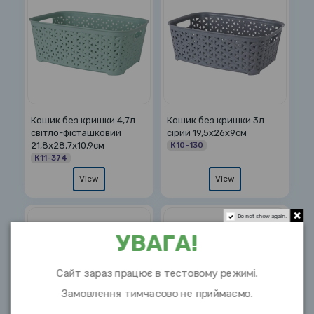
Кошик без кришки 4,7л
Кошик без кришки 3л
світло-фісташковий
сірий 19,5х26х9см
21,8х28,7х10,9см
К10-130
К11-374
View
View
Do not show again.
УВАГА!
Сайт зараз працює в тестовому режимі.
Замовлення тимчасово не приймаємо.