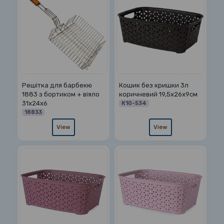
Решітка для барбекю
Кошик без кришки 3л
1883 з бортиком + віяло
коричневий 19,5х26х9см
31х24х6
К10-534
18833
View
View