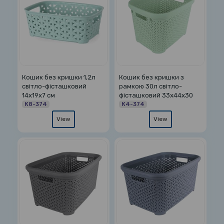
Кошик без кришки 1,2л
Кошик без кришки з
світло-фісташковий
рамкою 30л світло-
14х19х7 см
фісташковий 33х44х30
К8-374
К4-374
View
View