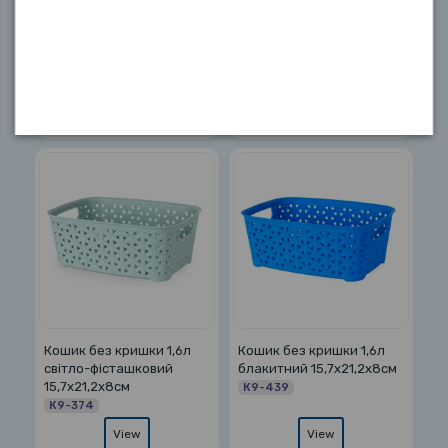
Кошик без кришки 3л
Кошик без кришки 3л
бежевий 19,5х26х9см
молочний 19,5х26х9см
К10-406
К10-010
View
View
Кошик без кришки 1,6л
Кошик без кришки 1,6л
світло-фісташковий
блакитний 15,7х21,2х8см
15,7х21,2х8см
К9-439
К9-374
View
View