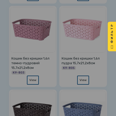
ФИЛЬТР
Кошик без кришки 1,6л
Кошик без кришки 1,6л
темно-пудровий
пудра 15,7х21,2х8см
15,7х21,2х8см
К9-805
К9-803
View
View