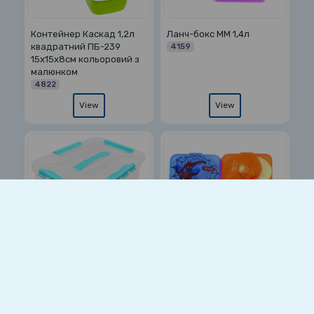
Контейнер Каскад 1,2л
Ланч-бокс ММ 1,4л
квадратний ПБ-239
4159
15х15х8см кольоровий з
малюнком
4822
View
View
Бокс контейнер 10л
Ланч-бокс ПГ-2034
прозорий ПБ-621 з
дитячий
ручкою без вкладишу
4349
5333