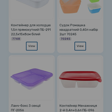
Контейнер для холодцю
Судок Ромашка
1,5л прямокутний ПБ-291
квадратний 0,40л набір
22,5х15х8см білий
2шт 70245
7748
70245
View
View
Ланч-бокс 3 секції
Контейнер Менажниця
ПГ-2056
2-й 0,4л+0,6л ПБ-096