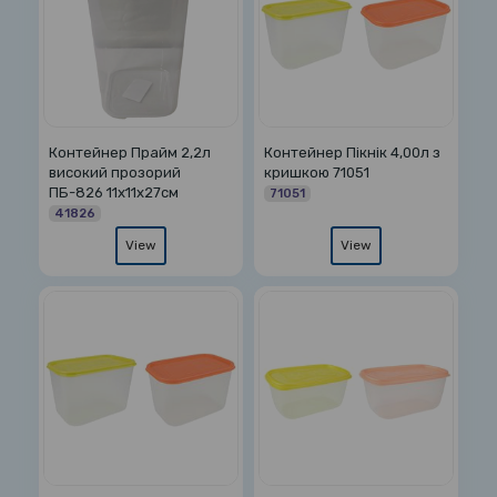
Контейнер Прайм 2,2л
Контейнер Пікнік 4,00л з
високий прозорий
кришкою 71051
ПБ-826 11х11х27см
71051
41826
View
View