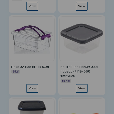
View
View
Бокс 02 1165 пікнік 5,0л
Контейнер Прайм 0,4л
прозорий ПБ-888
2521
11х11х5см
8348
View
View