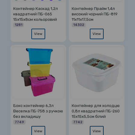
Контейнер Каскад 1,2л
Контейнер Прайм 1,4л
квадратний ПБ-065
високий чорний ПБ-819
15х15х8см кольоровий
11х11х17,5см
1281
14302
View
View
Бокс контейнер 6,3л
Контейнер для холодцю
Веселка ПБ-758 з ручкою
0,8л квадратний ПБ-260
без вкладишу
15х15х5,5см білий
7749
7742
View
View