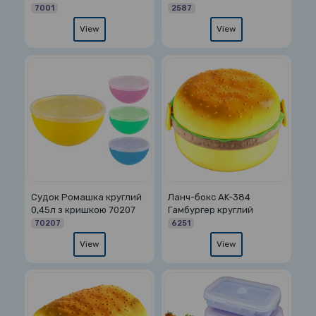
7001
2587
View
View
Судок Ромашка круглий
Ланч-бокс AK-384
0,45л з кришкою 70207
Гамбургер круглий
70207
6251
View
View