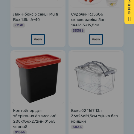
ФИЛЬТР
Ланч-бокс 3 секції Multi
Судочки R35386
Box 1,15л А-40
склокераміка 3шт
14+16,5+19,5см
7238
35386
View
View
Контейнер для
Бокс 02 1167 13л
зберігання 6л високий
36х26х21,5см Уцінка без
280х186х272мм 01565
кришки
чорний
3834
01565