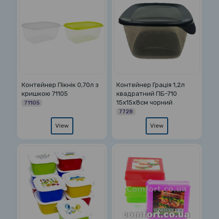
Контейнер Пікнік 0,70л з
Контейнер Грація 1,2л
кришкою 71105
квадратний ПБ-710
15х15х8см чорний
71105
7728
View
View