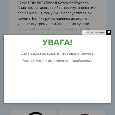
покриттям потрібний в кожному будинку.
Свисток, встановлений на носику, оповістить
про закипання, тому Ви не пропустите цей
момент. Велика ручка чайника дозволяє
упевнено утримувати його двома руками.
Кришка обладнана ручкою. Резервуар для
Do not show again.
УВАГА!
Розгорнути опис
Сайт зараз працює в тестовому режимі.
Замовлення тимчасово не приймаємо.
Характеристики
10 інших товарів в цій категорії: