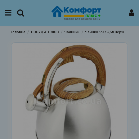
Головна
ПОСУД А-ПЛЮС
Чайники
Чайник 1377 3,5л нерж