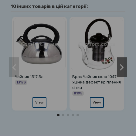
10 інших товарів в цій категорії:
Брак Чайник скло 1047
Чайник 1330 3,0л
Електроча
Уцінка дефект кріплення
кольоровий
дорожній 
сітки
13302
17003
8195
View
View