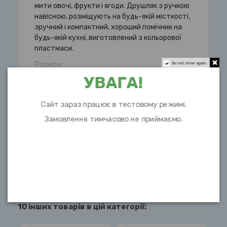
мити овочі, фрукти і ягоди. Друшляк з ручкою
навісною, розміщують на будь-якій місткості,
зручний і компактний, хороший помічник на
будь-якій кухні, виготовлений з кольорової
пластмаси.
Розміри:
Do not show again.
УВАГА!
Розгорнути опис
Сайт зараз працює в тестовому режимі.
Замовлення тимчасово не приймаємо.
Характеристики
10 інших товарів в цій категорії: