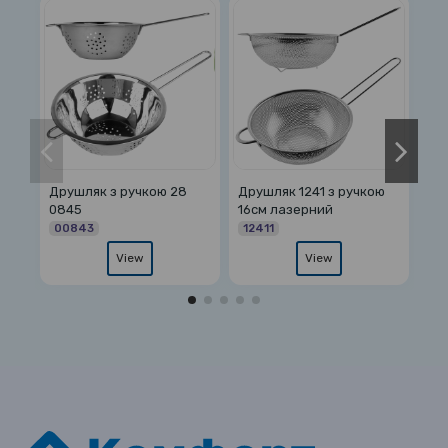
Друшляк 1241 з ручкою
Друшляк лазерний на
Друшляк 
16см лазерний
ніжці 28см 1266
24см
12411
12664
08391
View
View