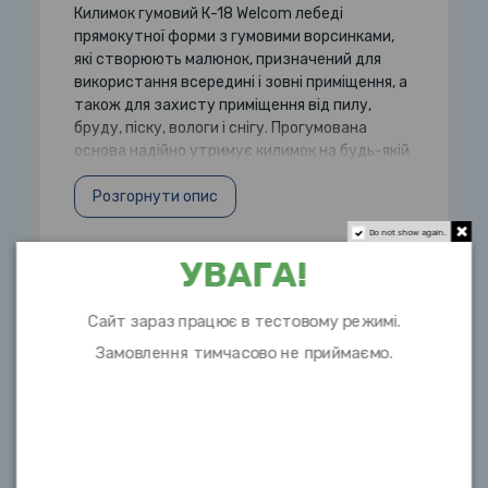
Килимок гумовий К-18 Welcom лебеді
прямокутної форми з гумовими ворсинками,
які створюють малюнок, призначений для
використання всередині і зовні приміщення, а
також для захисту приміщення від пилу,
бруду, піску, вологи і снігу. Прогумована
основа надійно утримує килимок на будь-якій
Розгорнути опис
Do not show again.
УВАГА!
Характеристики
Сайт зараз працює в тестовому режимі.
Довжина
75см
Замовлення тимчасово не приймаємо.
Завширшки
45см
Висота
0,6см
Матеріал
зносостійка гума