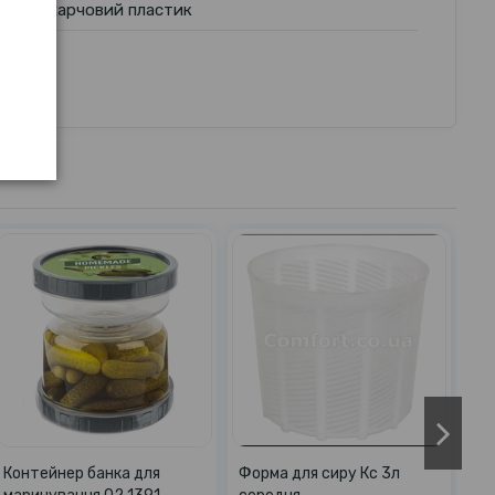
харчовий пластик
з
Точилка для ножів 1061
Кошик розсувний 3л