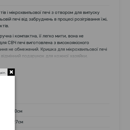
ів і мікрохвильової печі з отвором для випуску
овій печі від забруднень в процесі розігрівання їжі,
тів.
чна і компактна, її легко мити, вона не
для СВЧ печі виготовлена з високоякісного
ання не обмежений. Кришка для мікрохвильової печі
і відмінний подарунок для кожної хазяйки.
gain.
10см
27см