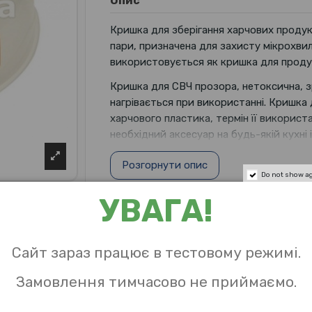
Опис
Кришка для зберігання харчових продукт
пари, призначена для захисту мікрохвиль
використовується як кришка для продук
Кришка для СВЧ прозора, нетоксична, зру
нагрівається при використанні. Кришка 
харчового пластика, термін її використ
необхідний аксесуар на будь-якій кухні 
Розгорнути опис
Do not show a
УВАГА!
Характеристики
Сайт зараз працює в тестовому режимі.
Висота
Замовлення тимчасово не приймаємо.
Об `єм