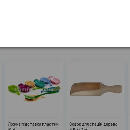
Матеріал
с 3л
Сумка візок 2714SH
Щітка ВВ для посуду 