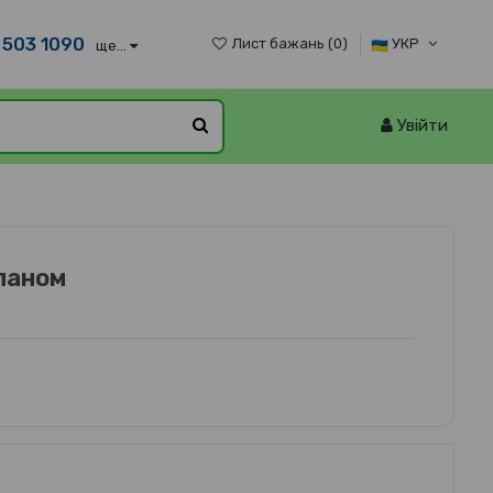
 503 1090
Лист бажань (
0
)
УКР
ще...
Увійти
паном