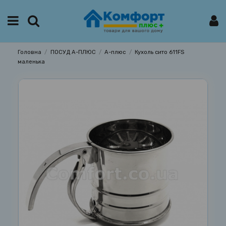
Головна
ПОСУД А-ПЛЮС
А-плюс
Кухоль сито 611FS
маленька