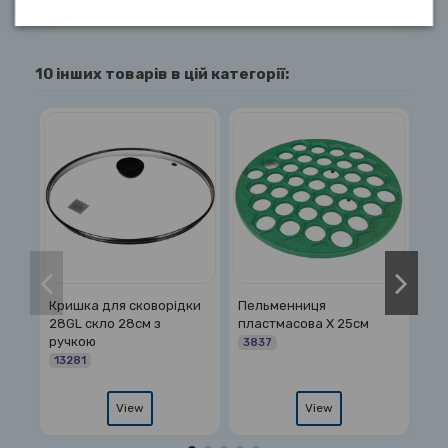
10 інших товарів в цій категорії:
енниця
Спеції 1723 набір 2шт
Скло 1080 кастр
масова Х 25см
3,0л в подарунко
17232
коробці
10806
View
View
View