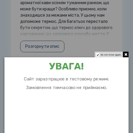
ароматної кави осіннім туманним ранком, що
може бути краще? Особливо приємно, коли
знаходишся за межами міста. У цьому нам
допоможе термос. Для багатьох перестало
бути секретом, що термос ключ до здорового
харчування і до здорового способу життя. У
Розгорнути опис
Do not show again.
УВАГА!
Характеристики
Сайт зараз працює в тестовому режимі.
Висота
22см
Замовлення тимчасово не приймаємо.
Об `єм
0,33л
Матеріал
нержавіюча сталь