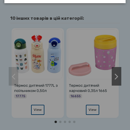
10 інших товарів в цій категорії:
мос дитячий
Термос нерж з помпою
Термос зі скля
овий 0,35л 1665
2,5л MT-0093
колбою 1,8л MT
55
0093
09935
View
View
View