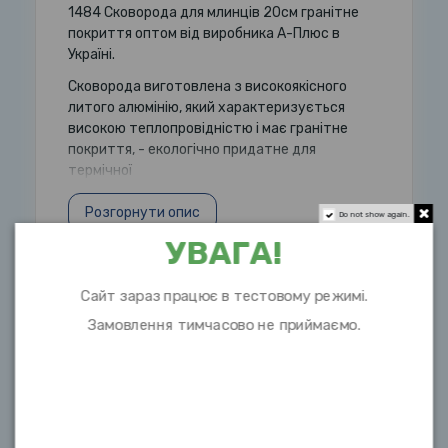
1484 Сковорода для млинців 20см гранітне
покриття оптом від виробника А-Плюс в
Україні.
Сковорода виготовлена з високоякісного
литого алюмінію, який характеризується
високою теплопровідністю і має гранітне
покриття, - екологічно придатне для
термічної
Розгорнути опис
Do not show again.
УВАГА!
Сайт зараз працює в тестовому режимі.
Характеристики
Замовлення тимчасово не приймаємо.
Об `єм
20см
Матеріал
алюміній, гранітне
покриття