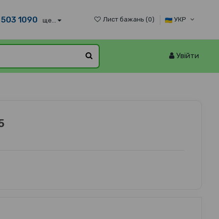
 503 1090
Лист бажань (
0
)
УКР
ще...
Увійти
5