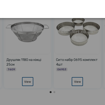
Сито набір 1176 комплект
Друшляк 1177 на ніжці
Си
6шт
22см
ні
11766
11773
1
View
View