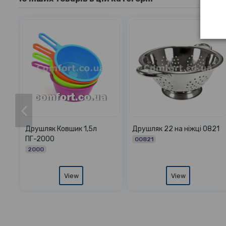
Сито набір 0695 комплект
Сито 1251 з ручками на
4шт
ніжці 18,5см
06953
12510
View
View