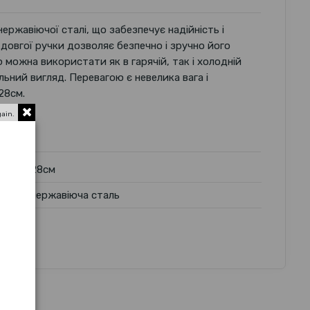
ержавіючої сталі, що забезпечує надійність і
 довгої ручки дозволяє безпечно і зручно його
 можна використати як в гарячій, так і холодній
ельний вигляд. Перевагою є невелика вага і
28см.
gain.
28см
нержавіюча сталь