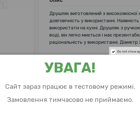
Опис
Друшляк виготовлений з високоякісної н
довговічність у використанні. Наявність
використати на кухні. Друшляк з ручкою
воді, він легко миється і має презентаб
раціональність у використанні. Діаметр 
Do not show a
УВАГА!
Характеристики
Об `єм
Сайт зараз працює в тестовому режимі.
Матеріал
Замовлення тимчасово не приймаємо.