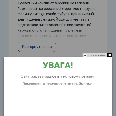
Туалетний комплект високий металевий
йоржик і щітка середньої жорсткості, круглої
форми у вигляді колби тубуса, призначений
для чищення унітазу. Йорж для унітазу з
підставкою виготовлений з високоякісної
нержавіючої сталі. Даний туалетний
комплект для унітазу підлогового типу.
Розгорнути опис
Do not show again.
УВАГА!
Характеристики
Сайт зараз працює в тестовому режимі.
Довжина
34см
Замовлення тимчасово не приймаємо.
Висота
26,5см
Об `єм
9,3см
Матеріал
нержавіюча сталь