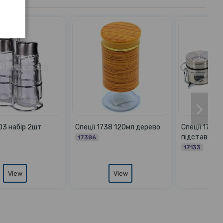
Спеції 1713 набір 3шт на
Спеції 1735 80мл дерево
підставці
4103
17133
View
View