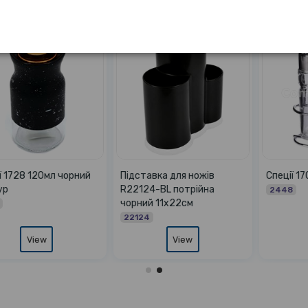
Спеції 1703 набір 2шт
Спеції 1738 120мл дерево
2448
17386
View
View