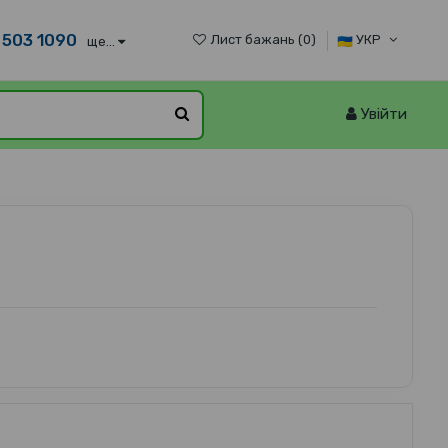
 503 1090
Лист бажань (
0
)
УКР
ще...
Увійти