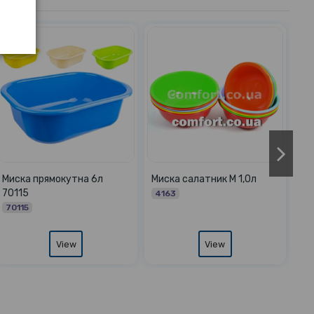
Миска салатник Кс 1,0л
Миска салатник Олекс
70788 Ромашка 0,6л без
5776
кришки
70788
View
View