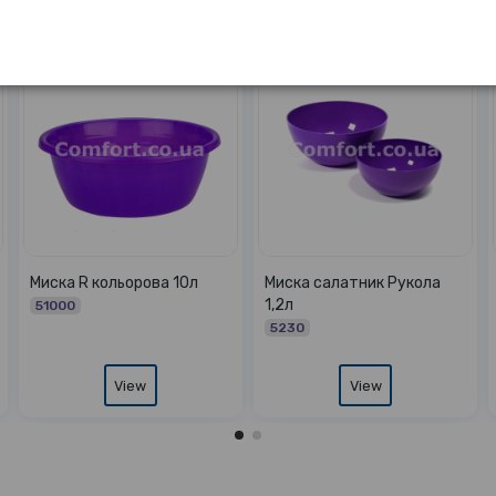
л
Тарілка пластик ПБ-147
Миска прямокутна 4л
дитяча супова 0,4л з
70597
малюнком
70597
7739
View
View