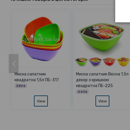
Рукола
Миска прямокутна 6л
Миска салатник М 1,0
70115
4163
70115
View
View