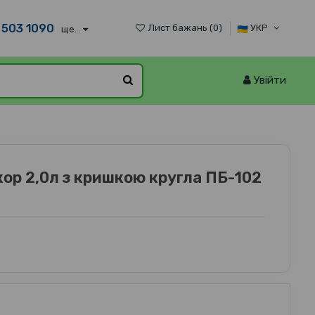
 503 1090
Лист бажань (
0
)
УКР
ще...
Увійти
ор 2,0л з кришкою кругла ПБ-102