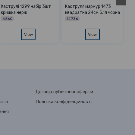
Каструля 1394 мармур 1,7л
Каструля 3018 Styleberg
16х9,5см
мармур 1,4л
13944
03018
View
View
Договір публчічної оферти
лата
Політіка конфіденційності
ення