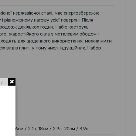
існої нержавіючої сталі, має енергозбережне
рівномірному нагріву усієї поверхні. Після
продовж декількох годин. Набір каструль
го, жаростійкого скла з металевим ободом і
ідходять для щоденного використання, можна мити
іх видів плит, у тому числі індукційних. Набор
gain.
16см / 2,1л, 18см / 2,9л, 20см / 3,9л