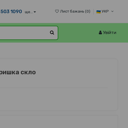
 503 1090
Лист бажань (
0
)
УКР
ще...
Увійти
кришка скло