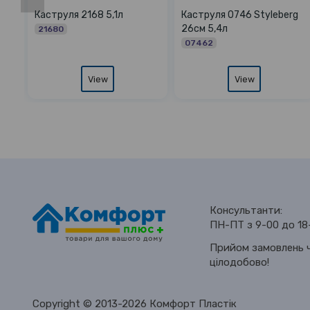
00
Каструлі 1299 набір 3шт
Каструля мармур 14
рове
кришка нерж
квадратна 24см 5,1л
4860
14736
View
View
Консультанти:
ПН-ПТ з 9-00 до 18
Прийом замовлень ч
цілодобово!
Copyright © 2013-2026 Комфорт Пластік