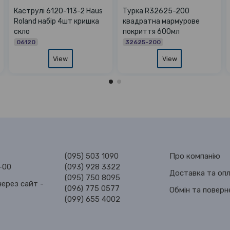
73
Каструлі 2067 набір 4шт
Каструлі 1295 набір 5шт
 чорна
кришка скло
20676
12954
View
View
(095) 503 1090
Про компанію
-00
(093) 928 3322
Доставка та оп
(095) 750 8095
ерез сайт -
(096) 775 0577
Обмін та поверн
(099) 655 4002