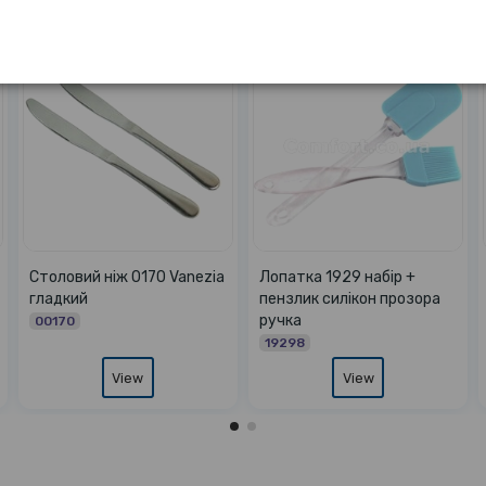
Лопатка 0352 тефлон
Шумівка 0234
мармур 36см
00234
03525
View
View