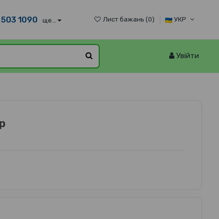
 503 1090
Лист бажань (
0
)
УКР
ще...
Увійти
р