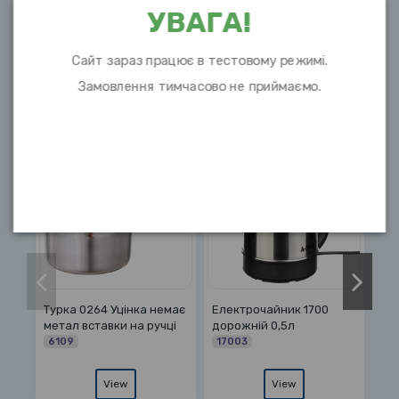
УВАГА!
Сайт зараз працює в тестовому режимі.
Замовлення тимчасово не приймаємо.
10 інших товарів в цій категорії:
лектрочайник 1700
Електрочайник 19А 2л
Чайник 1370А
орожній 0,5л
нерж
13708
7003
67352
View
View
Vi