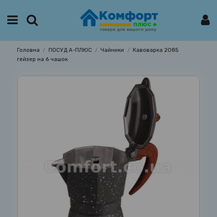
Головна
ПОСУД А-ПЛЮС
Чайники
Кавоварка 2085
гейзер на 6 чашок