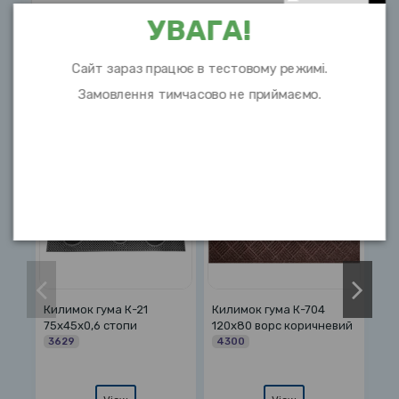
УВАГА!
Сайт зараз працює в тестовому режимі.
Замовлення тимчасово не приймаємо.
10 інших товарів в цій категорії:
Килимок гума К-704
Килимок з кантом
К
120х80 ворс коричневий
однотонний 40х60
2
прямокутний
W
4300
коричневий
5856