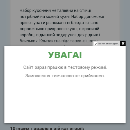
Набор кухонний металевий на стійці
потрібний на кожній кухні. Набор допоможе
приготувати різноманітні блюда і стане
справжньою прикрасою кухні, в красивій
коробці, відмінний подарунок для рідних і
близьких. Компактна підставка-вішалка
Do not show again.
допоможе тримати набір в порядку і
УВАГА!
Розгорнути опис
Сайт зараз працює в тестовому режимі.
Замовлення тимчасово не приймаємо.
Характеристики
10 інших товарів в цій категорії: