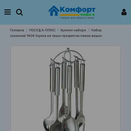
Головна
ПОСУД А-ПЛЮС
Кухонні набори
Набор
кухонний 1404 Уцінка на трьох предметах немає вушок