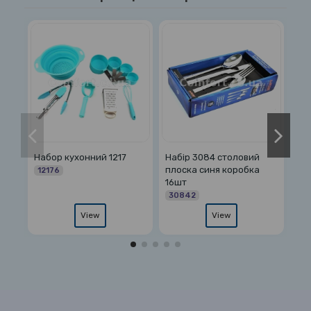
Набір 3084 столовий
Набор кухонний 0230
Набор 
плоска синя коробка
бронза
тефлон
16шт
00230
14071
30842
View
View