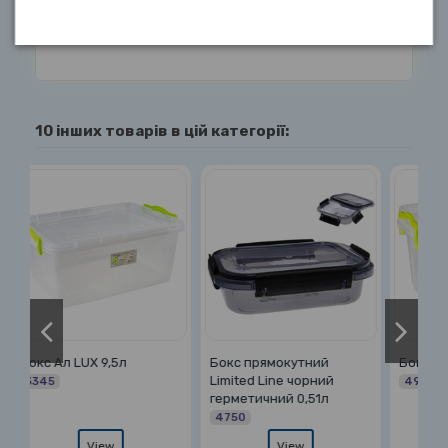
10 інших товарів в цій категорії:
Бокс прямокутний
Бокс Ал високий 2,0л
Limited Line чорний
4961
герметичний 0,51л
4750
View
View