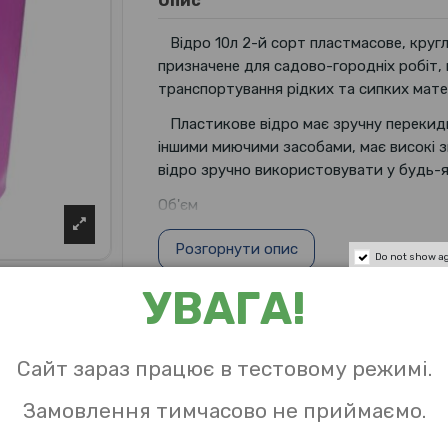
Опис
Відро 10л 2-й сорт пластмасове, кругл
призначене для садово-городніх робіт,
транспортування рідких та сипких матер
Пластикове відро має зручну перекидну
іншими миючими засобами, має високі зн
відро зручно використовувати у будь-як
Об'єм
Розгорнути опис
Do not show a
УВАГА!
Характеристики
Сайт зараз працює в тестовому режимі.
Висота
Замовлення тимчасово не приймаємо.
Об `єм