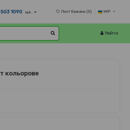
 503 1090
Лист бажань (
0
)
УКР
ще...
Увійти
рт кольорове