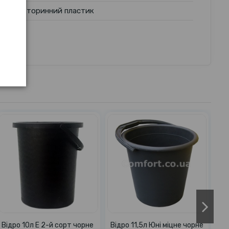
вторинний пластик
Відро 10л R кольорове з
Відро 10л R кольорове без