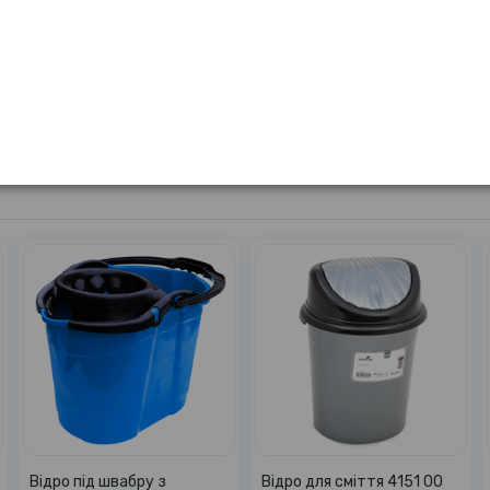
Матеріал
чорне
Відро 9,5л кольорове
Відро 8л Юні огороднє