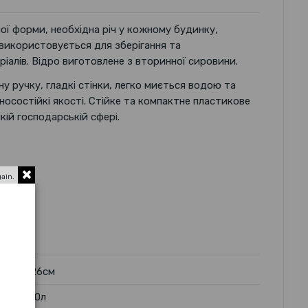
ої форми, необхідна річ у кожному будинку,
 використовується для зберігання та
іалів. Відро виготовлене з вторинної сировини.
 ручку, гладкі стінки, легко миється водою та
осостійкі якості. Стійке та компактне пластикове
ій господарській сфері.
gain.
26см
10л