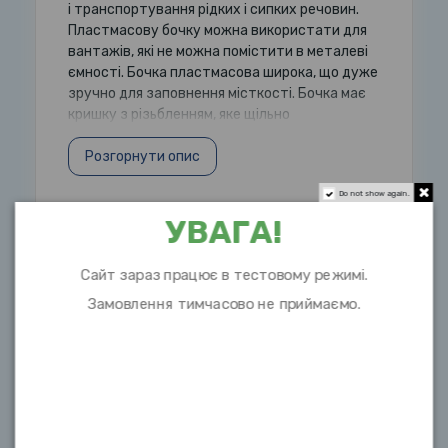
і транспортування рідких і сипких речовин.
Пластмасову бочку можна використати для
вантажів, які не можна помістити в металеві
ємності. Бочка пластмасова широка, що дуже
зручно для заповнення місткості. Бочка має
кришку з різьбленням, яке щільно
Розгорнути опис
Do not show again.
УВАГА!
Характеристики
Сайт зараз працює в тестовому режимі.
Висота
30см
Замовлення тимчасово не приймаємо.
Об `єм
20л
Матеріал
пластик