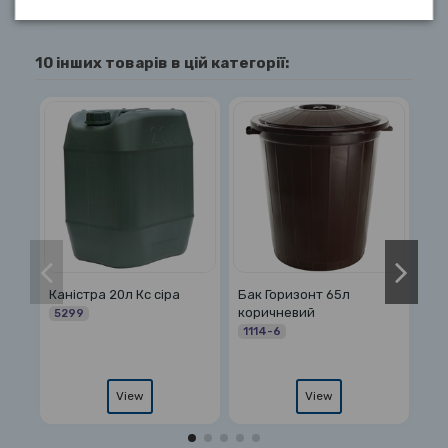
10 інших товарів в цій категорії:
Бак Горизонт 65л
Бідон 60л білий широке
Бочка 70л
коричневий
горло з прокладкою
5716
1114-6
7601
View
View