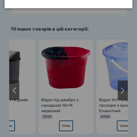
10 інших товарів в цій категорії:
ік
Відро під швабру з
Відро 10л Полімер
Ві
насадкою 14л М
прозоре з кришкою
5л
червоний
блакитний
1
3522
6055
View
View