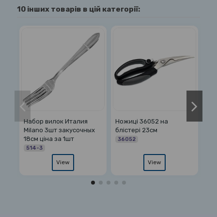
10 інших товарів в цій категорії:
алия
Ножиці 36052 на
Столова ложка 1431
сочных
блістері 23см
позолочені гілочки
36052
14316
View
View