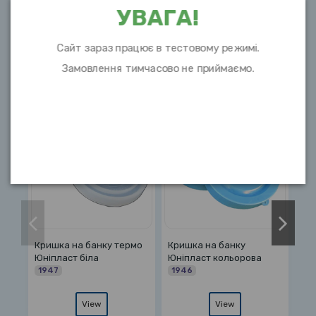
УВАГА!
Сайт зараз працює в тестовому режимі.
Замовлення тимчасово не приймаємо.
10 інших товарів в цій категорії:
у термо
Кришка на банку
Кришка на банку
Юніпласт кольорова
Юніпласт прозора
1946
4658
View
View