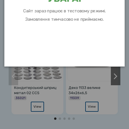
Сайт зараз працює в тестовому режимі.
Замовлення тимчасово не приймаємо.
10 інших товарів в цій категорії:
Кондитерський шприц
Деко 1133 велике
Фо
метал 02 ССS
34х26х6,5
2
35021
11339
View
View