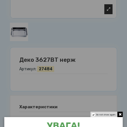
Деко 3627ВТ нерж
Артикул:
27484
Характеристики
Do not show again.
УВАГА!