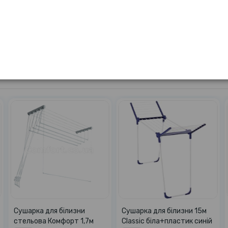
Сушарка для білизни
Сушарка для білизни 15м
стельова Комфорт 1,7м
Classic біла+пластик синій