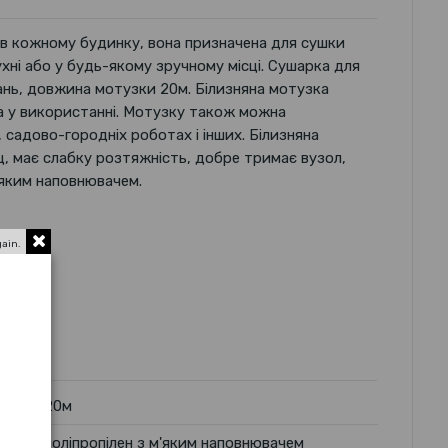
в кожному будинку, вона призначена для сушки
 кухні або у будь-якому зручному місці. Сушарка для
ань, довжина мотузки 20м. Білизняна мотузка
на у використанні. Мотузку також можна
садово-городніх роботах і інших. Білизняна
щ, має слабку розтяжність, добре тримає вузол,
'яким наповнювачем.
gain.
20м
поліпропілен з м'яким наповнювачем