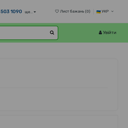
 503 1090
Лист бажань (
0
)
УКР
ще...
Увійти