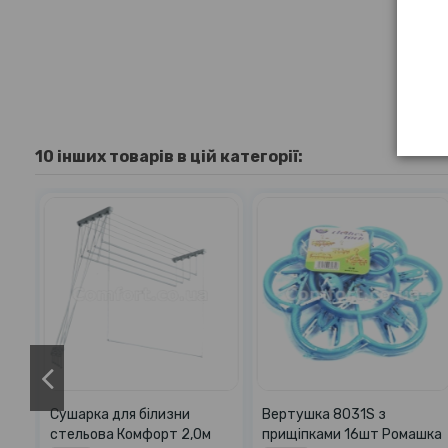
10 інших товарів в цій категорії:
Сушарка для білизни
Вертушка 8031S з
вку
стельова Комфорт 2,0м
прищiпками 16шт Ромашка