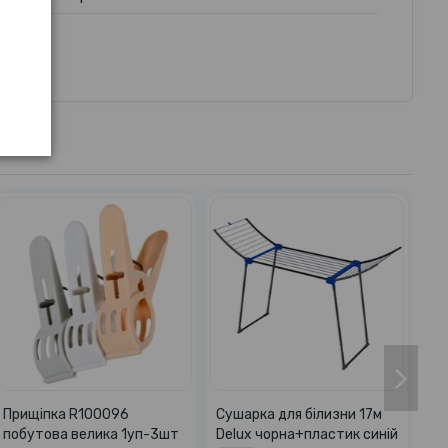
Прищіпка R100096
Сушарка для білизни 17м
побутова велика 1уп-3шт
Delux чорна+пластик синій