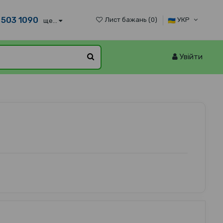
 503 1090
Лист бажань (
0
)
УКР
ще...
Увійти