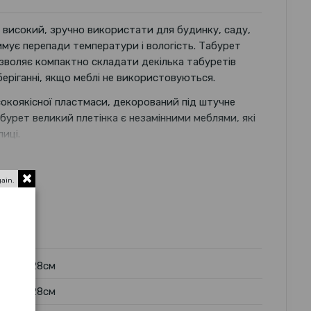
високий, зручно використати для будинку, саду,
имує перепади температури і вологість. Табурет
зволяє компактно складати декілька табуретів
беріганні, якщо меблі не використовуються.
окоякісної пластмаси, декорований під штучне
абурет великий плетінка є незамінними меблями, які
иці.
gain.
28см
28см