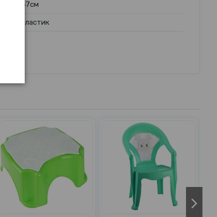
47см
пластик