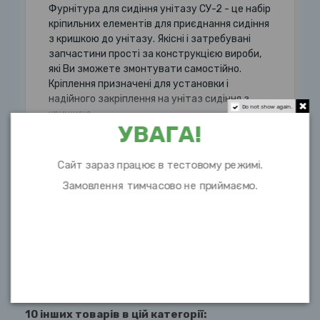
Фурнітура для сидіння унітазу СУ-2 - це набір
кріпильних елементів для приєднання сидіння
з кришкою до унітазу. Якісні і затребувані
запчастини прості за конструкцією вироби,
які Ви зможете змонтувати самостійно.
Кріплення призначені для установки і
надійного закріплення на унітаз сидіння з
Do not show again.
кришкою.
УВАГА!
Розгорнути опис
Сайт зараз працює в тестовому режимі.
Замовлення тимчасово не приймаємо.
Характеристики
10 інших товарів в цій категорії: