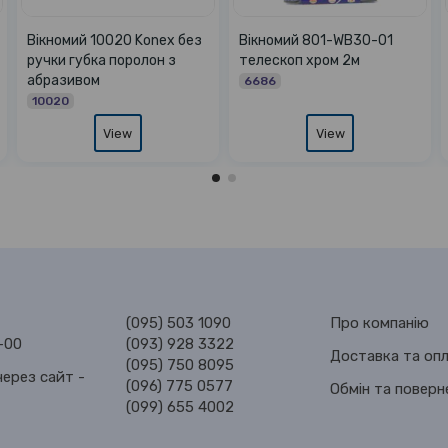
й 0006 телескоп
Вікномий 02-8 малий
Вікномий A
кольоровий 20см
автомобільн
2386
8060
View
View
(095) 503 1090
Про компанію
-00
(093) 928 3322
Доставка та оп
(095) 750 8095
ерез сайт -
(096) 775 0577
Обмін та поверн
(099) 655 4002