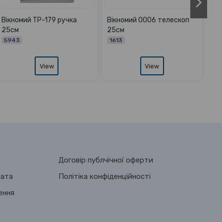
-2044
Вікномий 100105 Konex без
Вікномий на пр
ий ручка 38см
ручки губка поролон
поворотний 360
27см
10010
5454
View
View
View
Договір публчічної оферти
лата
Політіка конфіденційності
ення