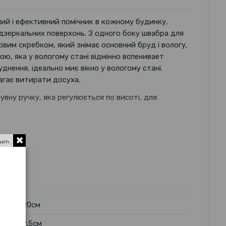
ий і ефективний помічник в кожному будинку,
 дзеркальних поверхонь. З одного боку швабра для
вим скребком, який знімає основний бруд і вологу,
ою, яка у вологому стані відмінно вспенивает
днення, ідеально миє вікно у вологому стані.
агає витирати досуха.
увну ручку, яка регулюється по висоті, для
gain.
20см
9,5см