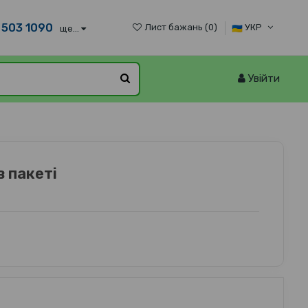
 503 1090
Лист бажань (
0
)
УКР
ще...
Увійти
 пакеті