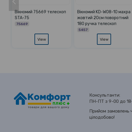
омий 801-WB30-01
Вікномий TP-179 ручка
Вікноми
скоп хром 2м
25см
25см
6
5943
1613
View
View
Консультанти:
ПН-ПТ з 9-00 до 18
Прийом замовлень ч
цілодобово!