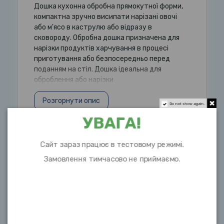
Дошка кухонна обробна прямокутної форми,
компактна зручно висипати нарізані овочі
або м'ясо в каструлю або відразу в
сковороду. Обробна дошка призначена для
нарізки продуктів харчування в процесі
приготування або безпосередньо перед
поданням на стіл. Дошка ідеальна для
оброблення або нарізки
Розгорнути опис
Do not show again.
УВАГА!
Сайт зараз працює в тестовому режимі.
Характеристики
Замовлення тимчасово не приймаємо.
Довжина
29см
Завширшки
19см
Матеріал
харчовий пластик