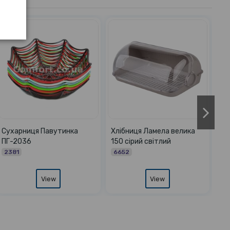
 середня
Хлібниця Кс бежевий
Сухарниця хлібниця
кругла з кришкою
1775-1
5241-111
View
View