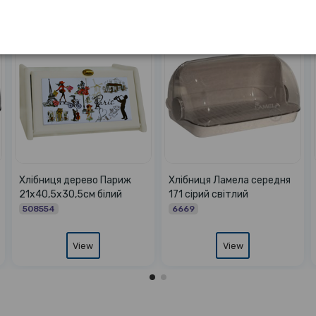
ела велика
Хлібниця Bread велика сіра
Хлібниця Ламела
тлий
містерія УЦІНКА немає
171 коричневий
фіксатора на кришці
6664
66274
ew
View
View