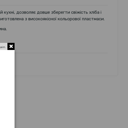
 кухні, дозволяє довше зберегти свіжість хліба і
виготовлена з високоякісної кольорової пластмаси.
ина.
gain.