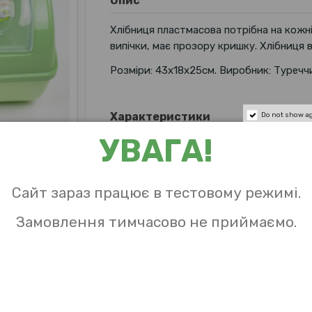
Опис
Хлібниця пластмасова потрібна на кожній
випічки, має прозору кришку. Хлібниця 
Розміри: 43х18х25см. Виробник: Туречч
Характеристики
Do not show a
УВАГА!
Сайт зараз працює в тестовому режимі.
Замовлення тимчасово не приймаємо.