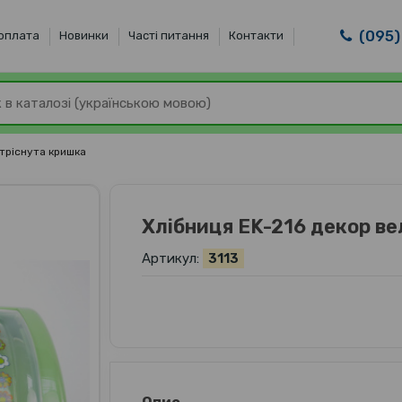
(095)
 оплата
Новинки
Часті питання
Контакти
 тріснута кришка
Хлібниця EK-216 декор ве
Артикул:
3113