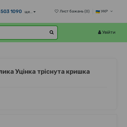
 503 1090
Лист бажань (
0
)
УКР
ще...
Увійти
лика Уцінка тріснута кришка