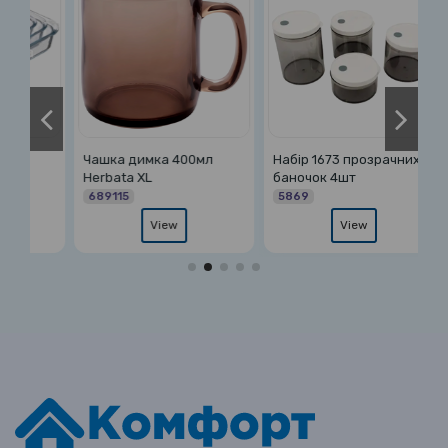
400мл
Набір 1673 прозрачних
Ваги ложка 500DSS
баночок 4шт
електронна мірна
5869
15003
w
View
View