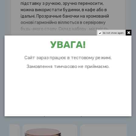
підставку з ручкою, зручно переносити,
можна використати будинки, в кафе або в
їдальні. Прозрачные баночки на хромованій
основі гармонійно віллються в сервіровку
будь-якого столу. Склад набору : місткість
Do not show again.
УВАГА!
Розгорнути опис
Сайт зараз працює в тестовому режимі.
Замовлення тимчасово не приймаємо.
Характеристики
10 інших товарів в цій категорії: