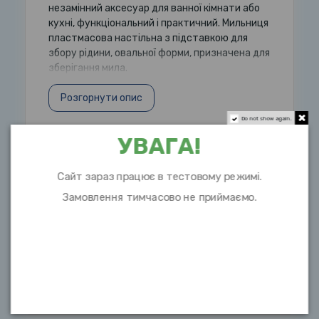
незамінний аксесуар для ванної кімнати або
кухні, функціональний і практичний. Мильниця
пластмасова настільна з підставкою для
збору рідини, овальної форми, призначена для
зберігання мила.
Розгорнути опис
Do not show again.
УВАГА!
Характеристики
Сайт зараз працює в тестовому режимі.
Довжина
13,5см
Замовлення тимчасово не приймаємо.
Завширшки
9,5см
Матеріал
пластик