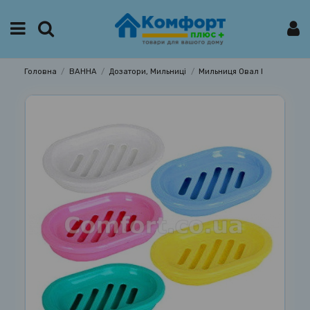
Головна
ВАННА
Дозатори, Мильниці
Мильниця Овал І