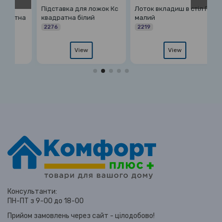
к
Підставка для ложок Кс
Лоток вкладиш в стіл Гор
Ло
атна
квадратна білий
малий
си
2276
2219
7
View
View
Консультанти:
ПН-ПТ з 9-00 до 18-00
Прийом замовлень через сайт - цілодобово!